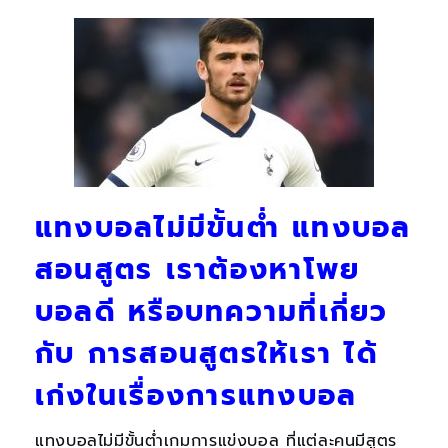
แทงบอลไม่มีขั้นต่ำ แทงบอล
สอนสูตร เราต้องหาโพย
บอลดี หรือบทความที่เกี่ยว
กับ การสอนสูตรให้เรา ได้
เก่งในเรื่องการแทงบอล
แทงบอลไม่มีขั้นต่ำเกมการแข่งบอล ที่แต่ละคนมีสูตร