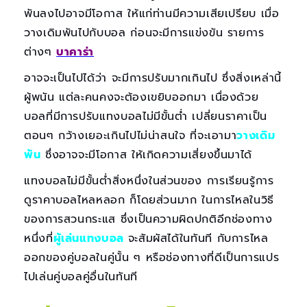
พันลงไปอาจมีโอกาส ให้แก่ท่านมีความเสียเปรียบ เมื่อ
วางเดิมพันไปกับบอล ก่อนจะมีการแข่งขัน รายการ
ต่างๆ
บาคาร่า
อาจจะเป็นไปได้ว่า จะมีการปรับมากเกินไป ซึ่งสิ่งเหล่านี้
ผู้พนัน แต่ละคนคงจะต้องเขยิบออกมา เนื่องด้วย
บอลที่มีการปรับแทงบอลไม่มีขั้นต่ำ เปลี่ยนราคาเป็น
ตอนๆ กว้างเยอะเกินไปไม่น่าสนใจ ที่จะเอามา
วางเดิม
พัน
ซึ่งอาจจะมีโอกาส ให้เกิดความเสี่ยงขึ้นมาได้
แทงบอลไม่มีขั้นต่ำสิ่งหนึ่งในส่วนของ การเรียนรู้การ
ดูราคาบอลไหลหลอก ก็โดยส่วนมาก ในการไหลในวิธี
ของการสวนกระแส ซึ่งเป็นความผิดปกติอีกช่องทาง
หนึ่งที่
ผู้เล่นแทงบอล
จะสัมผัสได้ในทันที กับการไหล
ออกของคู่บอลในคู่นั้น ๆ หรือช่องทางที่ดีเป็นการแปร
ไปเล่นคู่บอลคู่อื่นในทันที