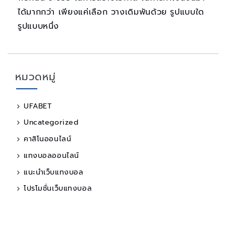
ได้มากกว่า เพียงแค่เลือก วางเดิมพันด้วย รูปแบบใด
รูปแบบหนึ่ง
หมวดหมู่
UFABET
Uncategorized
คาสิโนออนไลน์
แทงบอลออนไลน์
แนะนำเว็บแทงบอล
โปรโมชั่นเว็บแทงบอล