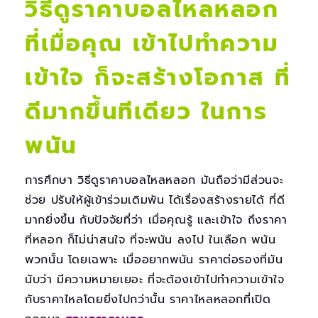
วิธีดูราคาบอลไหลหลอก
ที่เมื่อคุณ เข้าไปทำความ
เข้าใจ ก็จะสร้างโอกาส ที่
ดีมากขึ้นทีเดียว ในการ
พนัน
การศึกษา วิธีดูราคาบอลไหลหลอก มันถือว่ามีส่วนจะ
ช่วย ปรับให้ผู้เข้าร่วมเดิมพัน ได้เรื่องสร้างรายได้ ที่ดี
มากยิ่งขึ้น กับปัจจัยที่ว่า เมื่อคุณรู้ และเข้าใจ ถึงราคา
ที่หลอก ก็ไม่น่าสนใจ ที่จะพนัน ลงไป ในเลือก พนัน
พวกนั้น โดยเฉพาะ เมื่ออยากพนัน ราคาต่อรองที่มัน
นับว่า มีความหมายเยอะ ที่จะต้องเข้าไปทำความเข้าใจ
กับราคาไหลโดยยิ่งไปกว่านั้น ราคาไหลหลอกที่เปิด