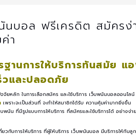
นันบอล ฟรีเครดิต สมัครง่
้มค่า
รฐานการให้บริการทันสมัย
แ
ร็วและปลอดภัย
ปัจจัยหลัก ในการเลือกสมัคร และใช้บริการ เว็บพนันบอลออนไลน์ 
ต
เพราะจะเป็นส่วนที่ จะทำให้สมาชิกได้รับ ความคุ้มค่ามากยิ่งขึ้น
็บพนัน ที่มีรูปแบบการให้บริการ ที่สมัครและใช้บริการได้ อย่างง่
ยวกับการให้บริการ ที่ผู้ให้บริการ เว็บพนันบอล มีบริการให้กับลูก