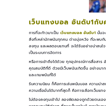
เว็บแทงบอล
อันดับ
1
กับ
การที่จะก้าวมาเป็น
เว็บแทงบอล
อันดับ
1
นั้นจะ
สิ่งที่เหล่านักพนันทุกคน ต่างมุ่งหวัง ที่จะพบก
ลงทุน และผลตอบแทนที่ จะได้รับอย่างน่าสนใจ 
เป็นระบบการจัดการ
หรือการเข้าถึงได้ด้วย ทุกอุปกรณ์การสื่อสาร 
คุณสมบัติที่ดี ด้วยมีเว็บพนันเกิดขึ้น อย่
และเกมพนันที่ได้
รับความนิยม ก็คือการเล่นพนันบอล ความน่าสนใจ
ความเชื่อมั่นได้มากที่สุดก็ คือการเลือกเว็บแทง
ไม่ต้องลงทุนเข้าไป ลองผิดลองถูกด้วยตนเอง ก