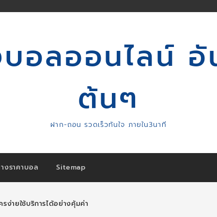
บอลออนไลน์ อั
ต้นๆ
ฝาก-ถอน รวดเร็วทันใจ ภายใน3นาที
ทางราคาบอล
Sitemap
ง่ายใช้บริการได้อย่างคุ้มค่า