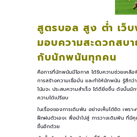
สูตรบอล สูง ต่ำ เว็บพ
มอบความสะดวกสบาย 
กับนักพนันทุกคน
คือการที่นักพนันมีโอกาส ได้รับความช่วยเหลือพิ
การสร้างความเชื่อมั่น และทำให้นักพนัน รู้สึกว
โน้มจะ ประสบความสำเร็จ ได้ดียิ่งขึ้น ดังนั้นน
ความได้เปรียบ
ในเรื่องของการเดิมพัน อย่างเห็นได้ชัด เพราะค
ฝึกฝนตัวเองเ พื่อนำไปสู่ การวางเดิมพัน ที่
ขึ้นอีกด้วย